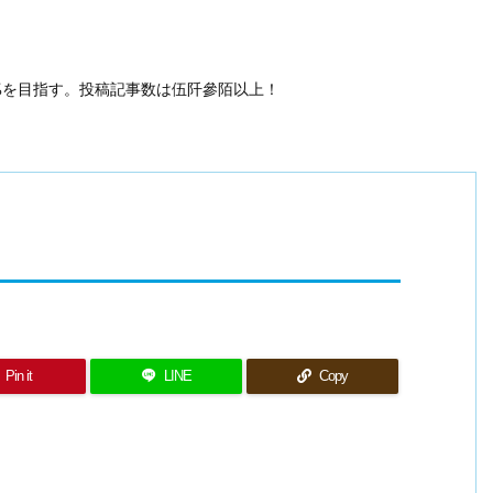
50%を目指す。投稿記事数は伍阡參陌以上！
Pin it
LINE
Copy