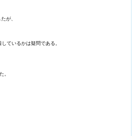
したが、
着しているかは疑問である。
た。