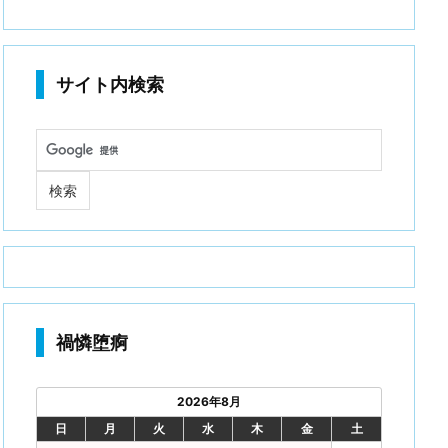
サイト内検索
禍憐堕痾
2026年8月
日
月
火
水
木
金
土