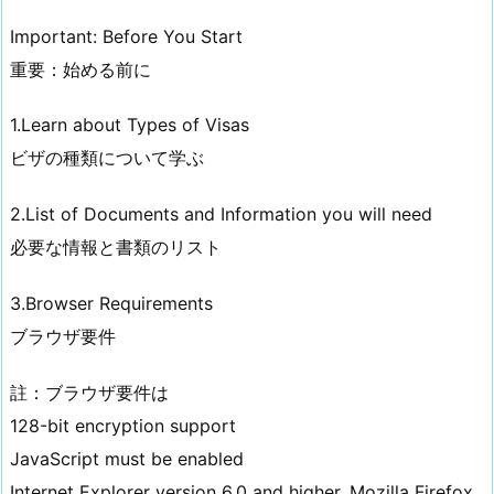
Important: Before You Start
重要：始める前に
1.Learn about Types of Visas
ビザの種類について学ぶ
2.List of Documents and Information you will need
必要な情報と書類のリスト
3.Browser Requirements
ブラウザ要件
註：ブラウザ要件は
128-bit encryption support
JavaScript must be enabled
Internet Explorer version 6.0 and higher, Mozilla Firefox