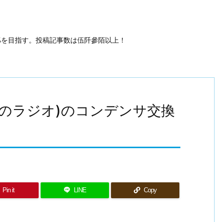
50%を目指す。投稿記事数は伍阡參陌以上！
onalのラジオ)のコンデンサ交換
Pin it
LINE
Copy