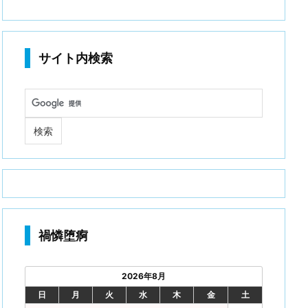
サイト内検索
禍憐堕痾
2026年8月
日
月
火
水
木
金
土