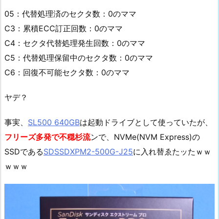
05：代替処理済のセクタ数：0のママ
C3：累積ECC訂正回数：0のママ
C4：セクタ代替処理発生回数：0のママ
C5：代替処理保留中のセクタ数：0のママ
C6：回復不可能セクタ数：0のママ
ヤデ？
事実、
SL500 640GB
は起動ドライブとして使っていたが、
フリーズ多発で不穏杉流
ンで、NVMe(NVM Express)の
SSDである
SDSSDXPM2-500G-J25
に入れ替ゑたッたｗｗ
ｗｗｗ