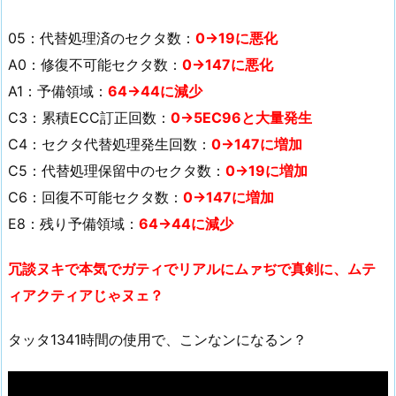
05：代替処理済のセクタ数：
0→19に悪化
A0：修復不可能セクタ数：
0→147に悪化
A1：予備領域：
64→44に減少
C3：累積ECC訂正回数：
0→5EC96と大量発生
C4：セクタ代替処理発生回数：
0→147に増加
C5：代替処理保留中のセクタ数：
0→19に増加
C6：回復不可能セクタ数：
0→147に増加
E8：残り予備領域：
64→44に減少
冗談ヌキで本気でガティでリアルにムァぢで真剣に、ムテ
ィアクティアじゃヌェ？
タッタ1341時間の使用で、こンなンになるン？