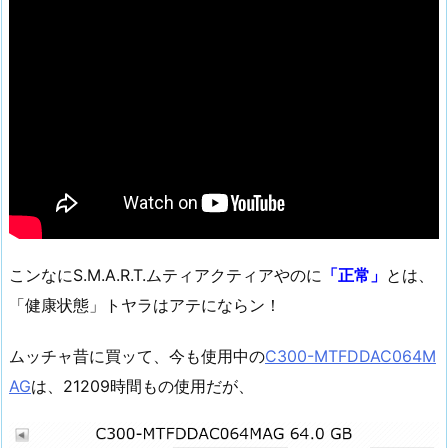
こンなにS.M.A.R.T.ムティアクティアやのに
「正常」
とは、
「健康状態」トヤラはアテにならン！
ムッチャ昔に買ッて、今も使用中の
C300-MTFDDAC064M
AG
は、21209時間もの使用だが、