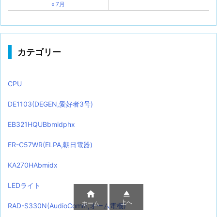
« 7月
カテゴリー
CPU
DE1103(DEGEN,愛好者3号)
EB321HQUBbmidphx
ER-C57WR(ELPA,朝日電器)
KA270HAbmidx
LEDライト


上へ
ホーム
RAD-S330N(AudioComm,オーム電機)