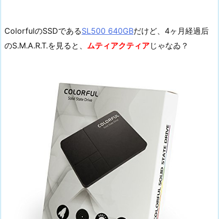
ColorfulのSSDである
SL500 640GB
だけど、4ヶ月経過后
のS.M.A.R.T.を見ると、
ムティアクティア
じゃなゐ？