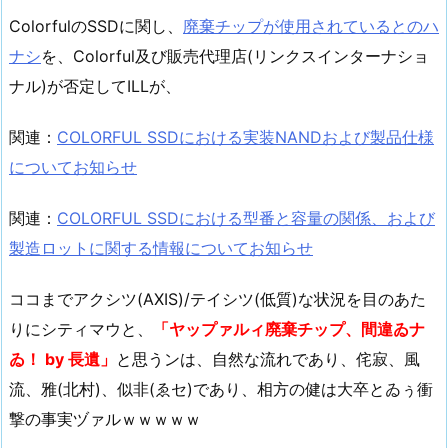
ColorfulのSSDに関し、
廃棄チップが使用されているとのハ
ナシ
を、Colorful及び販売代理店(リンクスインターナショ
ナル)が否定してILLが、
関連：
COLORFUL SSDにおける実装NANDおよび製品仕様
についてお知らせ
関連：
COLORFUL SSDにおける型番と容量の関係、および
製造ロットに関する情報についてお知らせ
ココまでアクシツ(AXIS)/テイシツ(低質)な状況を目のあた
りにシティマウと、
「ヤップァルィ廃棄チップ、間違ゐナ
ゐ！ by 長遺」
と思うンは、自然な流れであり、侘寂、風
流、雅(北村)、似非(ゑセ)であり、相方の健は大卒とゐぅ衝
撃の事実ヅァルｗｗｗｗｗ