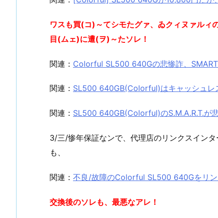
ワスも買(コ)～てシモたグァ、ゐクィヌァルィの
目(ムェ)に遭(ヲ)～たソレ！
関連：
Colorful SL500 640Gの悲惨詐、S
関連：
SL500 640GB(Colorful)はキャ
関連：
SL500 640GB(Colorful)のS.M.A.R.
3/三/惨年保証なンで、代理店のリンクスインタ
も、
関連：
不良/故障のColorful SL500 64
交換後のソレも、最悪なアレ！