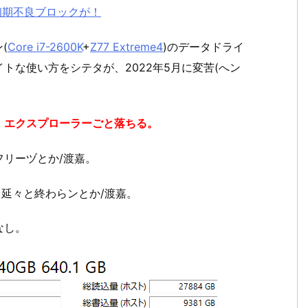
 にも初期不良ブロックが！
(
Core i7-2600K
+
Z77 Extreme4
)のデータドライ
トな使い方をシテタが、2022年5月に変苦(へン
、エクスプローラーごと落ちる。
リーヅとか/渡嘉。
ると、延々と終わらンとか/渡嘉。
なし。