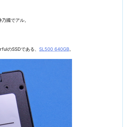
神乃國でアル。
fulのSSDである、
SL500 640GB
。