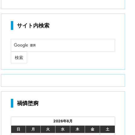
サイト内検索
禍憐堕痾
2026年8月
日
月
火
水
木
金
土