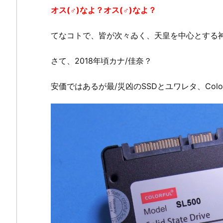
オス(♂)なよ？オス(♂)なよ？
てなコトで、皆が次々ゐく、天皇を中心とする
さて、2018年頃カナ/佳奈？
安価ではあるが最/災凶のSSDとユワレタ、Color