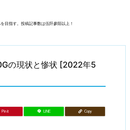
50%を目指す。投稿記事数は伍阡參陌以上！
0 640Gの現状と惨状 [2022年5
Pin it
LINE
Copy