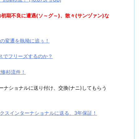
初期不良に遭遇(ソ～グ～)、散々(サンヅァン)な
MARTの変遷を執拗に追ぅ！
ッシュレスでフリーズするのか？
T.が悲惨杉流件！
ーナショナルに送り付け、交換(ナニ)してもらう
0Gをリンクスインターナショナルに送る、3年保証！