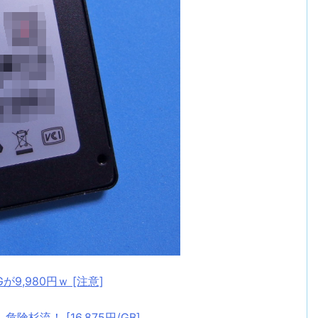
0Gが9,980円ｗ [注意]
が、危険杉流！ [16.875円/GB]