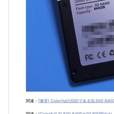
関連：
[激安] ColorfulのSSDであるSL500 64
関連：
[Colorful] SL500 640Gが10,800円だ