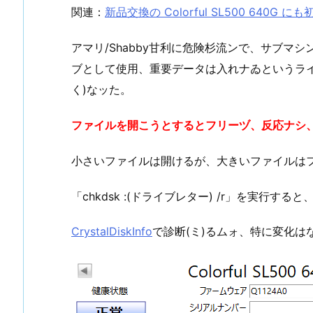
関連：
新品交換の Colorful SL500 640G
アマリ/Shabby甘利に危険杉流ンで、サブマシン
ブとして使用、重要データは入れナゐというライ
く)なッた。
ファイルを開こうとするとフリーヅ、反応ナシ
小さいファイルは開けるが、大きいファイルはフ
「chkdsk :(ドライブレター) /r」を実行す
CrystalDiskInfo
で診断(ミ)るムォ、特に変化は