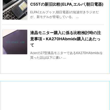
C55Tの新旧比較(ELPA,エルパ,朝日電器)
ELPA(エルプゥァ,朝日電器)の短波付きラジオだ
が、新モデルが登場している。 ...
液晶モニター購入に係る比較検討時の注
意事項 – KA270HAbmidx購入にあたっ
て
Acerの27型液晶モニターであるKA270HAbmidxを
買った話は以下に書い ...