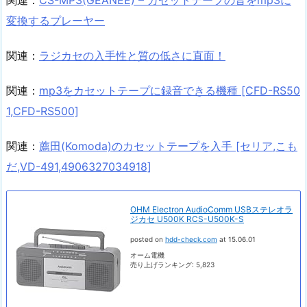
関連：
CS-MP3(GEANEE) – カセットテープの音をmp3に
変換するプレーヤー
関連：
ラジカセの入手性と質の低さに直面！
関連：
mp3をカセットテープに録音できる機種 [CFD-RS50
1,CFD-RS500]
関連：
薦田(Komoda)のカセットテープを入手 [セリア,こも
だ,VD-491,4906327034918]
OHM Electron AudioComm USBステレオラ
ジカセ U500K RCS-U500K-S
posted on
hdd-check.com
at 15.06.01
オーム電機
売り上げランキング: 5,823