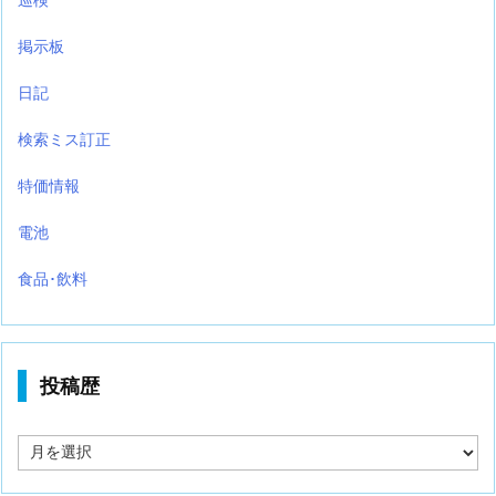
掲示板
日記
検索ミス訂正
特価情報
電池
食品･飲料
投稿歴
投
稿
歴