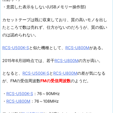
・意図した表示をしない(USBメモリー操作部)
カセットテープは既に収束しており、質の高いモノを出し
たところで数は売れず、仕方がないのだろうが、質の低い
のは認められない。
RCS-U500K-S
と似た機種として、
RCS-U800M
がある。
2015年6月頭時点では、若干
RCS-U800M
の方が高い。
となると、
RCS-U500K-S
と
RCS-U800M
の差が気になる
が、FMの受信周波数
FMの受信周波数
のようだ。
・
RCS-U500K-S
：76～90MHz
・
RCS-U800M
：76～108MHz