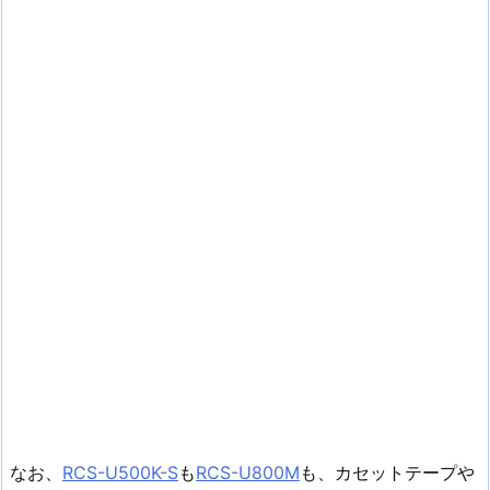
なお、
RCS-U500K-S
も
RCS-U800M
も、カセットテープや