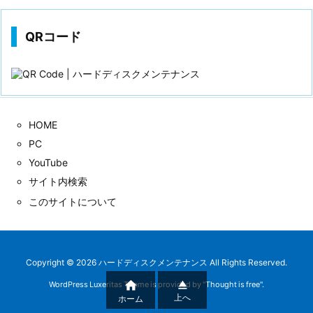
QRコード
HOME
PC
YouTube
サイト内検索
このサイトについて
Copyright ©
2026
ハードディスクメンテナンス
All Rights Reserved.


WordPress Luxeritas Theme is provided by "
Thought is free
".
上へ
ホーム