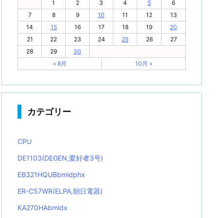
1
2
3
4
5
6
7
8
9
10
11
12
13
14
15
16
17
18
19
20
21
22
23
24
25
26
27
28
29
30
« 8月
10月 »
カテゴリー
CPU
DE1103(DEGEN,愛好者3号)
EB321HQUBbmidphx
ER-C57WR(ELPA,朝日電器)
KA270HAbmidx