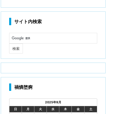
サイト内検索
禍憐堕痾
2025年9月
日
月
火
水
木
金
土