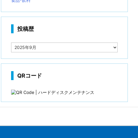
食品･飲料
投稿歴
投
稿
歴
QRコード