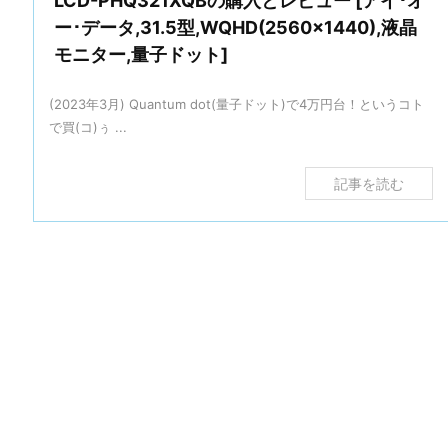
LCD-PHQ321XQBの購入とレビュー [アイ･オ
ー･データ,31.5型,WQHD(2560×1440),液晶
モニター,量子ドット]
(2023年3月) Quantum dot(量子ドット)で4万円台！というコト
で買(コ)ぅ ...
記事を読む