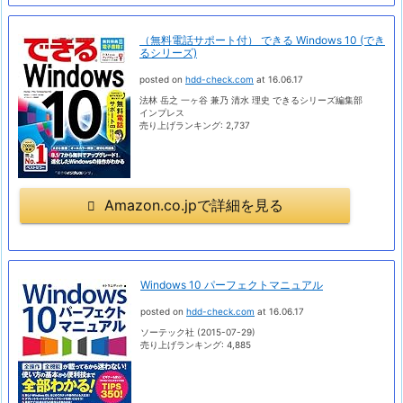
（無料電話サポート付） できる Windows 10 (でき
るシリーズ)
posted on
hdd-check.com
at 16.06.17
法林 岳之 一ヶ谷 兼乃 清水 理史 できるシリーズ編集部
インプレス
売り上げランキング: 2,737
Amazon.co.jpで詳細を見る
Windows 10 パーフェクトマニュアル
posted on
hdd-check.com
at 16.06.17
ソーテック社 (2015-07-29)
売り上げランキング: 4,885