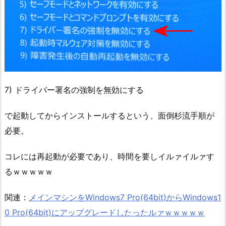
7) ドライバー署名の強制を無効にする
で起動してからインストールするという、面倒杉流手順が
必要。
コレには再起動が必要であり、時間を要しイルァイルァす
るｗｗｗｗｗ
関連：
メインマシンをWindows7 Pro(64bit)からWindows1
0 Pro(64bit)にアップグレードしたったルァｗｗｗｗｗ