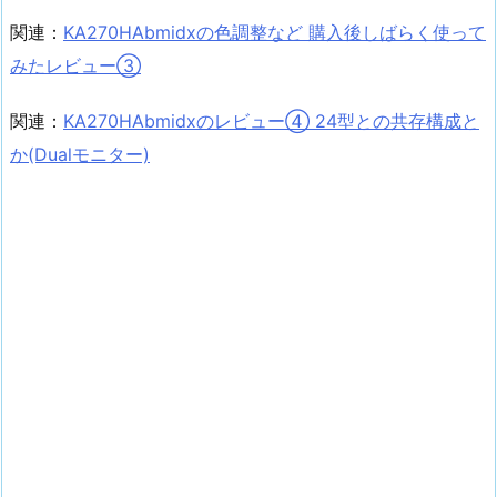
関連：
KA270HAbmidxの色調整など 購入後しばらく使って
みたレビュー③
関連：
KA270HAbmidxのレビュー④ 24型との共存構成と
か(Dualモニター)