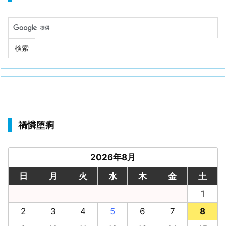
禍憐堕痾
2026年8月
日
月
火
水
木
金
土
1
2
3
4
5
6
7
8