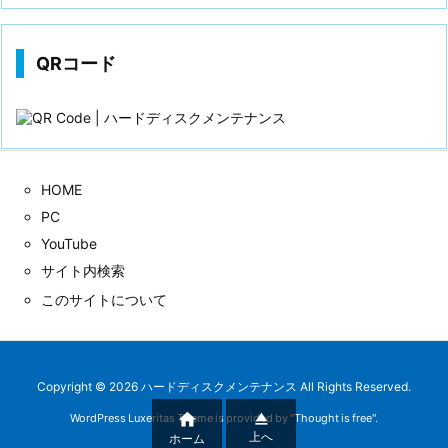
歴
QRコード
HOME
PC
YouTube
サイト内検索
このサイトについて
Copyright ©
2026
ハードディスクメンテナンス
All Rights Reserved.


WordPress Luxeritas Theme is provided by "
Thought is free
".
上へ
ホーム