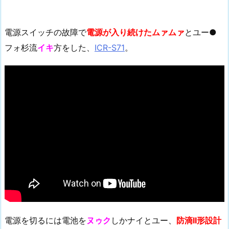
電源スイッチの故障で
電源が入り続けたムァムァ
とユー●
フォ杉流
イキ
方をした、
ICR-S71
。
電源を切るには電池を
ヌゥク
しかナイとユー、
防滴II形設計