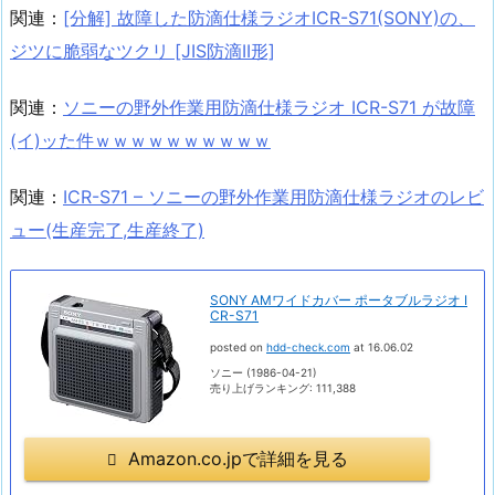
関連：
[分解] 故障した防滴仕様ラジオICR-S71(SONY)の、
ジツに脆弱なツクリ [JIS防滴II形]
関連：
ソニーの野外作業用防滴仕様ラジオ ICR-S71 が故障
(イ)ッた件ｗｗｗｗｗｗｗｗｗｗ
関連：
ICR-S71 – ソニーの野外作業用防滴仕様ラジオのレビ
ュー(生産完了,生産終了)
SONY AMワイドカバー ポータブルラジオ I
CR-S71
posted on
hdd-check.com
at 16.06.02
ソニー (1986-04-21)
売り上げランキング: 111,388
Amazon.co.jpで詳細を見る