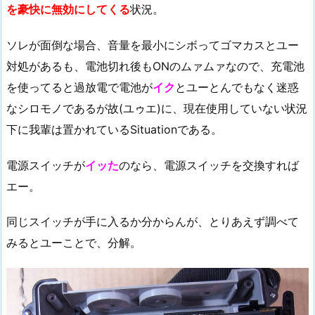
を豪快に無効にしてくる
状況。
ソレが面倒な場合、音量を最小にシボってゴマカスとユー
対処があるも、電池切れ後もONのムァムァなので、充電池
を使ってると過放電で電池が
イク
とユーとんでもなく迷惑
なシロモノであるが故(ユゥエ)に、現在使用していない状況
下に我輩は置かれているSituationである。
電源スイッチが
イッた
のなら、電源スイッチを交換すれば
エー。
同じスイッチが手に入るか分からんが、とりあえず調べて
みるとユーことで、分解。