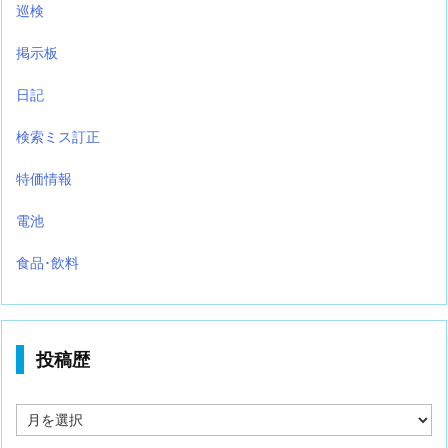
巡検
掲示板
日記
検索ミス訂正
特価情報
電池
食品･飲料
投稿歴
投
稿