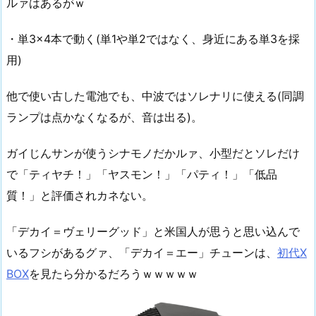
ルァはあるがｗ
・単3×4本で動く(単1や単2ではなく、身近にある単3を採
用)
他で使い古した電池でも、中波ではソレナリに使える(同調
ランプは点かなくなるが、音は出る)。
ガイじんサンが使うシナモノだかルァ、小型だとソレだけ
で「ティヤチ！」「ヤスモン！」「パティ！」「低品
質！」と評価されカネない。
「デカイ＝ヴェリーグッド」と米国人が思うと思い込んで
いるフシがあるグァ、「デカイ＝エー」チューンは、
初代X
BOX
を見たら分かるだろうｗｗｗｗｗ