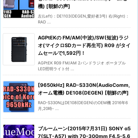
機) [朝鮮の声]
左(Left)：DE1103(DEGEN,愛好者3号) 右(Right)：
RAD ...
AGPtEKの FM/AM(中波)/SW(短波)ラジ
オ(マイクロSDカード再生可) R09 がタイ
ムセールで1,592円！
AGPtEK R09 FM/AM 2バンドラジオ ポータブル
LED照明ライト付 ...
[9650kHz] RAD-S330N(AudioComm,
オーム電機) DE108(DEGEN) [朝鮮の声]
RAD-S330NはDE108(DEGEN)のOEM機 2016年6
月,20時- ...
ブルームーン(2015年7月31日) SONY α5
7(SLT-A57) with 70-300mm F4.5-5.6