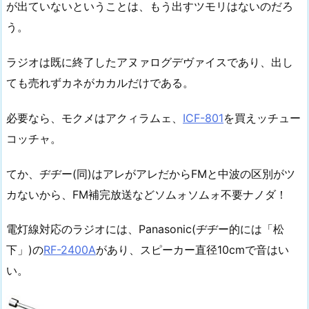
が出ていないということは、もう出すツモリはないのだろ
う。
ラジオは既に終了したアヌァログデヴァイスであり、出し
ても売れずカネがカカルだけである。
必要なら、モクメはアクィラムェ、
ICF-801
を買えッチュー
コッチャ。
てか、ヂヂー(同)はアレがアレだからFMと中波の区別がツ
カないから、FM補完放送などソムォソムォ不要ナノダ！
電灯線対応のラジオには、Panasonic(ヂヂー的には「松
下」)の
RF-2400A
があり、スピーカー直径10cmで音はい
い。