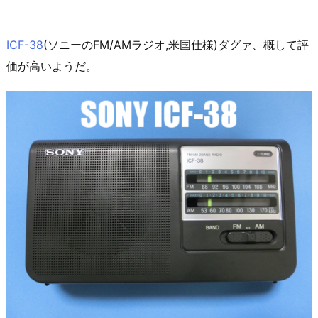
ICF-38
(ソニーのFM/AMラジオ,米国仕様)ダグァ、概して評
価が高いようだ。