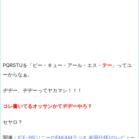
PQRSTUを「ピー・キュー・アール・エス・
テー
」ってユ
ーからなぁ。
ヂヂー、ヂヂーってヤカマシ！！！
コレ書いてるオッサンかてヂヂーやろ？
セヤロ？
関連：
ICF-38(ソニーのFM/AMラジオ,米国仕様)のレビュー