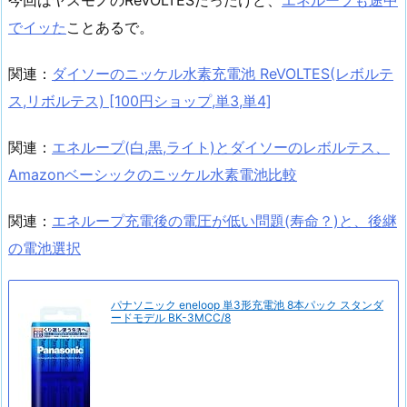
今回はヤスモノのReVOLTESだったけど、
エネループも途中
でイッた
ことあるで。
関連：
ダイソーのニッケル水素充電池 ReVOLTES(レボルテ
ス,リボルテス) [100円ショップ,単3,単4]
関連：
エネループ(白,黒,ライト)とダイソーのレボルテス、
Amazonベーシックのニッケル水素電池比較
関連：
エネループ充電後の電圧が低い問題(寿命？)と、後継
の電池選択
パナソニック eneloop 単3形充電池 8本パック スタンダ
ードモデル BK-3MCC/8