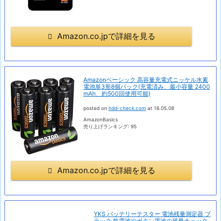
Amazon.co.jpで詳細を見る
Amazonベーシック 高容量充電式ニッケル水素
電池単3形8個パック(充電済み、最小容量 2400
mAh、約500回使用可能)
posted on
hdd-check.com
at 16.05.08
AmazonBasics
売り上げランキング: 95
Amazon.co.jpで詳細を見る
YKS バッテリーテスター 電池残量測定器 ブ
ラック 乾電池やボタン電池の残量チェック