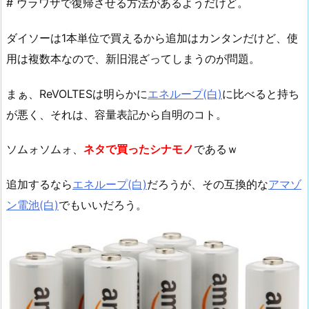
# ウラワザで復帰させる方法があるようだけど。
ダイソーは1本単位で買えるから追加はカンタンだけど、使
用は複数本なので、新旧混ざってしまうのが問題。
まぁ、ReVOLTESは明らかに
エネループ(白)
に比べると持ち
が悪く、それは、容量表記から自明のコト。
ソムォソムォ、
ネタで買ったシナモノ
であるｗ
追加するなら
エネループ(白)
だろうが、その互換的な
アマゾ
ン電池(白)
でもいいだろう。