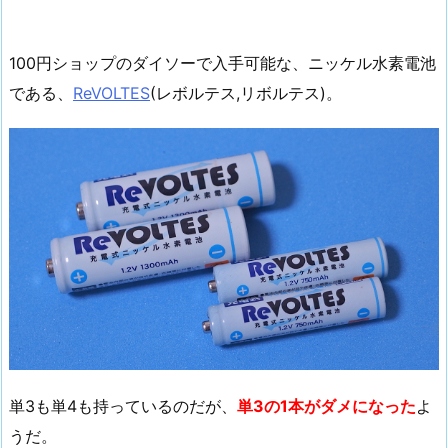
100円ショップのダイソーで入手可能な、ニッケル水素電池
である、
ReVOLTES
(レボルテス,リボルテス)。
単3も単4も持っているのだが、
単3の1本がダメになった
よ
うだ。