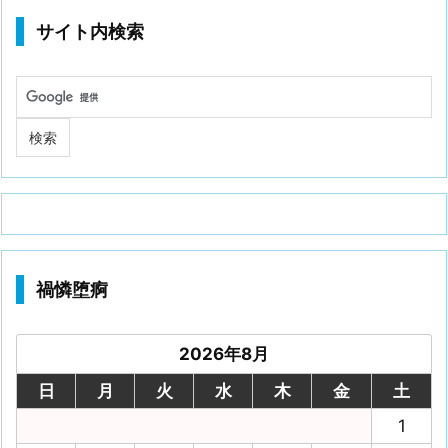
サイト内検索
禍憐堕痾
2026年8月
日
月
火
水
木
金
土
1