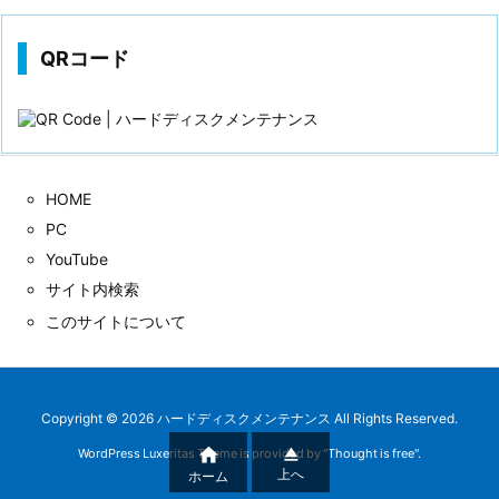
QRコード
HOME
PC
YouTube
サイト内検索
このサイトについて
Copyright ©
2026
ハードディスクメンテナンス
All Rights Reserved.


WordPress Luxeritas Theme is provided by "
Thought is free
".
上へ
ホーム