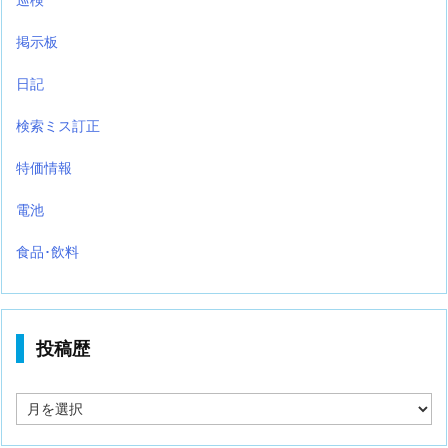
掲示板
日記
検索ミス訂正
特価情報
電池
食品･飲料
投稿歴
投
稿
歴