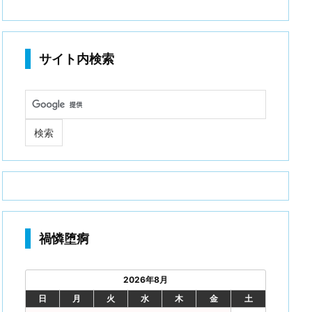
サイト内検索
禍憐堕痾
2026年8月
日
月
火
水
木
金
土