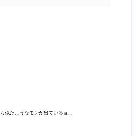
。
ールから似たようなモンが出ているョ…