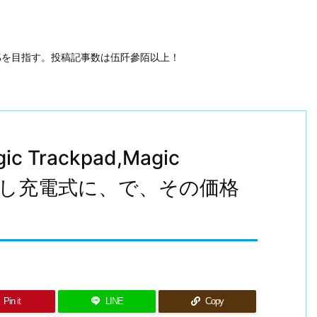
50%を目指す。投稿記事数は伍阡參陌以上！
gic Trackpad,Magic
アルし充電式に、で、その価格
Pin it
LINE
Copy