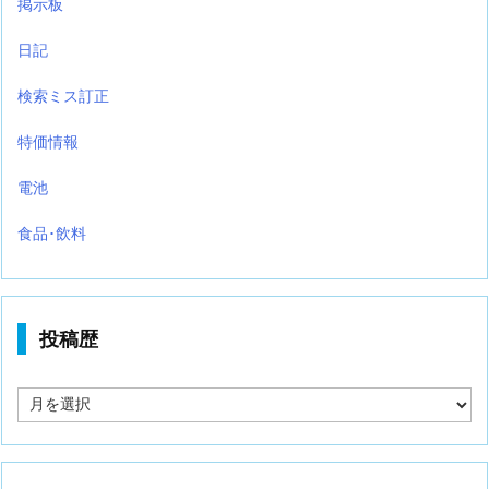
掲示板
日記
検索ミス訂正
特価情報
電池
食品･飲料
投稿歴
投
稿
歴