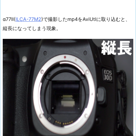
α77II(
ILCA-77M2
)で撮影したmp4をAviUtlに取り込むと、
縦長になってしまう現象。