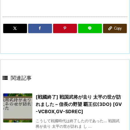
Copy

関連記事
[戦國終了] 戦国武将が去り 太平の世が訪
れました – 信長の野望 覇王伝(3DO) [GV
-VCBOX,GV-SDREC]
こうして戦國時代は終了したのであった... 戦国武
将が去り 太平の世が訪れま し ...