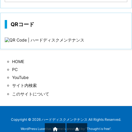
稿
歴
QRコード
HOME
PC
YouTube
サイト内検索
このサイトについて
Copyright ©
2026
ハードディスクメンテナンス
All Rights Reserved.


WordPress Luxeritas Theme is provided by "
Thought is free
".