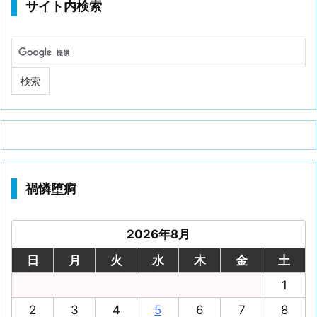
サイト内検索
禍憐堕痾
2026年8月
日
月
火
水
木
金
土
1
2
3
4
5
6
7
8