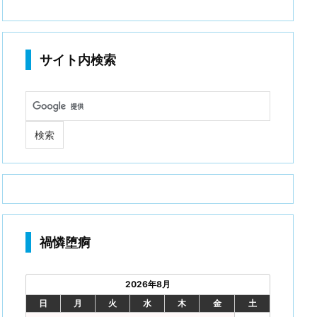
サイト内検索
禍憐堕痾
2026年8月
日
月
火
水
木
金
土