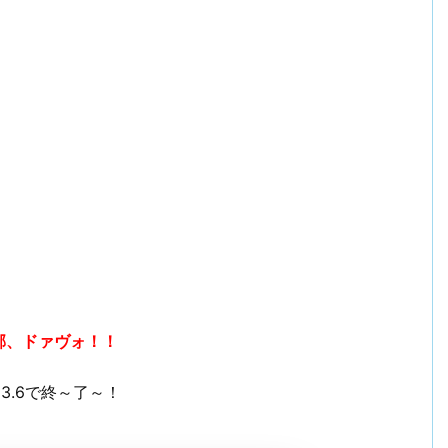
対象外邪、ドァヴォ！！
.13.6で終～了～！