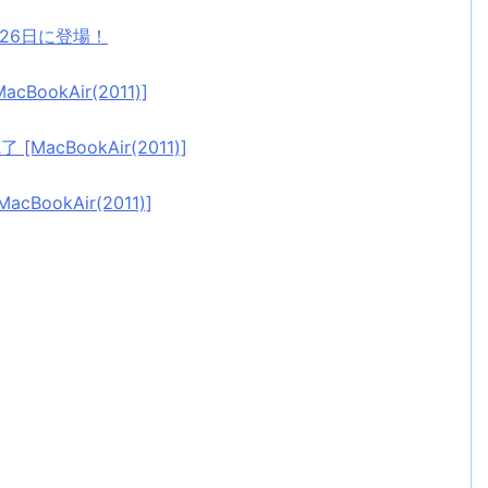
年9月26日に登場！
acBookAir(2011)]
[MacBookAir(2011)]
cBookAir(2011)]