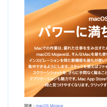
関連：
macOS Mojave