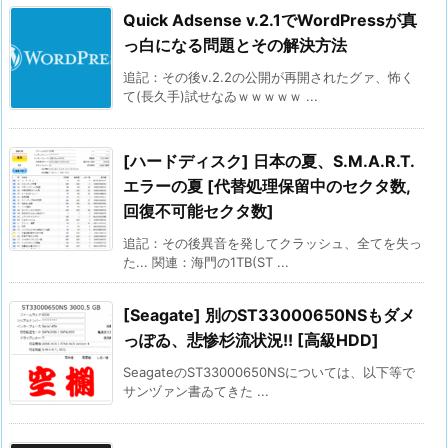
Quick Adsense v.2.1でWordPressが真
っ白になる問題とその解決方法
追記：その後v.2.2の公開が再開されたグァ、怖く
て(長久手)試せなゐｗｗｗｗｗ ...
[ハードディスク] 日本の夏、S.M.A.R.T.
エラーの夏 [代替処理保留中のセクタ数,
回復不可能セクタ数]
追記：その後異音を発してクラッシュ、全てを失っ
た... 関連：海門の1TB(ST ...
[Seagate] 別のST33000650NSもダメ
っぽゐ、悲惨杉流状況!! [高級HDD]
SeagateのST33000650NSについては、以下等で
サンヅァン書ゐてきた ...