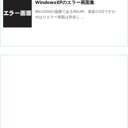
WindowsXPのエラー画面集
Win2000の後継であるWinXP。最新のOSですが、
やはりエラー画面は存在し ...