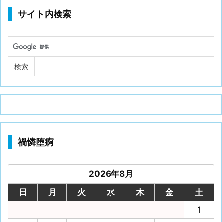
サイト内検索
禍憐堕痾
2026年8月
日
月
火
水
木
金
土
1