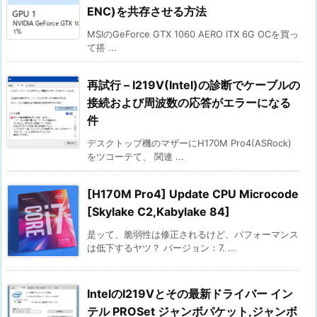
ENC)を共存させる方法
MSIのGeForce GTX 1060 AERO ITX 6G OCを買っ
て搭 ...
再試行 – I219V(Intel)の診断でケーブルの
接続および周波数の応答がエラーになる
件
デスクトップ機のマザーにH170M Pro4(ASRock)
をツコーテて、 関連 ...
[H170M Pro4] Update CPU Microcode
[Skylake C2,Kabylake 84]
是ッて、脆弱性は修正されるけど、パフォーマンス
は低下するヤツ？ バージョン：7. ...
IntelのI219Vとその最新ドライバー イン
テル PROSet ジャンボパケット,ジャンボ