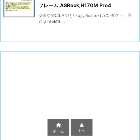
フレーム,ASRock,H170M Pro4
安価なNIC(LAN)といえばRealtek(カニ)ダグァ、最
近はIntelのI ...


上へ
ホーム