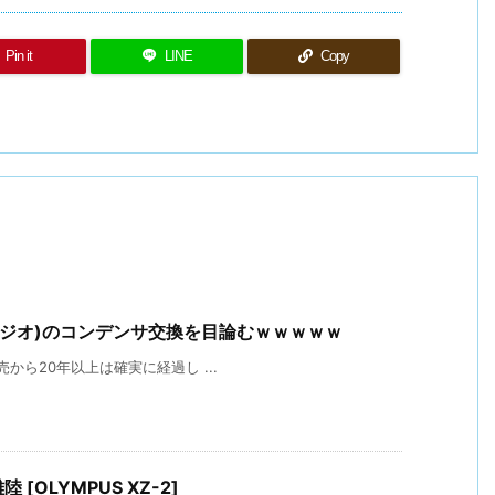
Pin it
LINE
Copy
nalのラジオ)のコンデンサ交換を目論むｗｗｗｗｗ
 発売から20年以上は確実に経過し ...
 [OLYMPUS XZ-2]