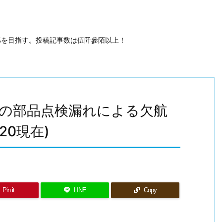
50%を目指す。投稿記事数は伍阡參陌以上！
型の部品点検漏れによる欠航
20現在)
Pin it
LINE
Copy