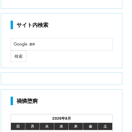
サイト内検索
禍憐堕痾
2026年8月
日
月
火
水
木
金
土