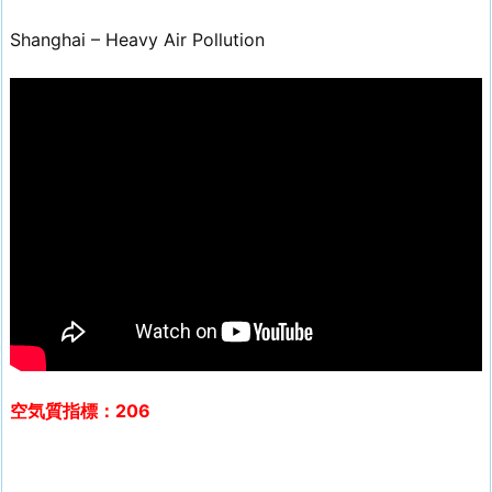
Shanghai – Heavy Air Pollution
空気質指標：206