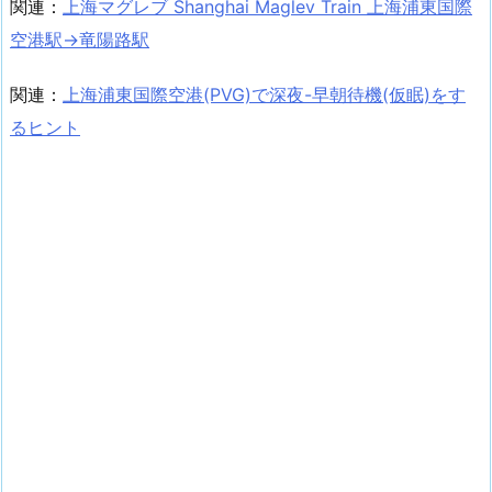
関連：
上海マグレブ Shanghai Maglev Train 上海浦東国際
空港駅→竜陽路駅
関連：
上海浦東国際空港(PVG)で深夜-早朝待機(仮眠)をす
るヒント