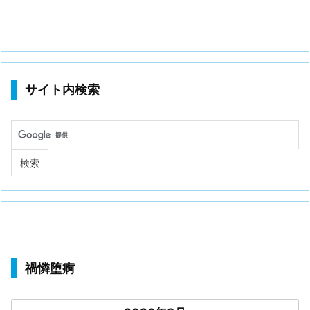
サイト内検索
禍憐堕痾