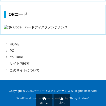
QRコード
HOME
PC
YouTube
サイト内検索
このサイトについて
Copyright ©
2026
ハードディスクメンテナンス
All Rights Reserved.


WordPress Luxeritas Theme is provided by "
Thought is free
".
上へ
ホーム