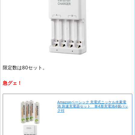
限定数は80セット。
急グェ！
Amazonベーシック 充電式ニッケル水素電
池 急速充電器セット 単4形充電池4個パッ
ク付