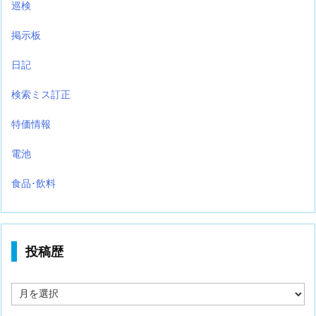
巡検
掲示板
日記
検索ミス訂正
特価情報
電池
食品･飲料
投稿歴
投
稿
歴