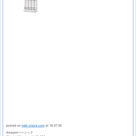
posted on
hdd-check.com
at 16.07.30
Amazonベーシック