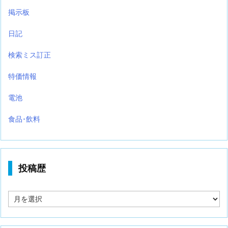
掲示板
日記
検索ミス訂正
特価情報
電池
食品･飲料
投稿歴
投
稿
歴