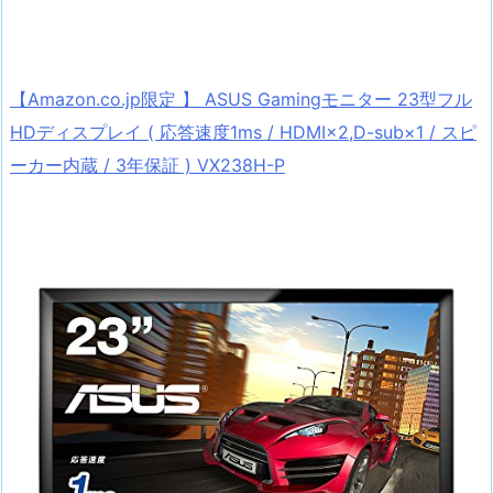
【Amazon.co.jp限定 】 ASUS Gamingモニター 23型フル
HDディスプレイ ( 応答速度1ms / HDMI×2,D-sub×1 / スピ
ーカー内蔵 / 3年保証 ) VX238H-P