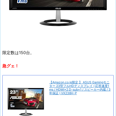
限定数は150台。
急グェ！
【Amazon.co.jp限定 】 ASUS Gamingモニ
ター 23型フルHDディスプレイ ( 応答速度1
ms / HDMI×2,D-sub×1 / スピーカー内蔵 / 3
年保証 ) VX238H-P