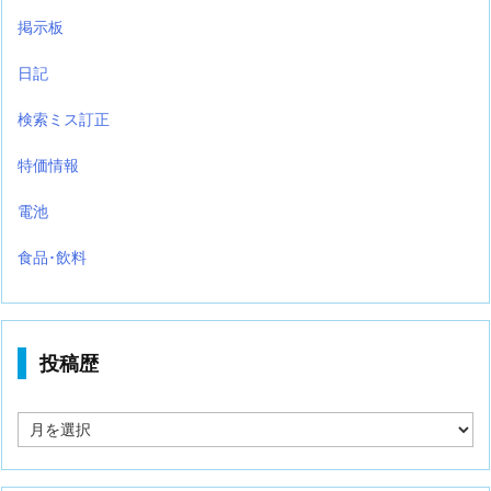
掲示板
日記
検索ミス訂正
特価情報
電池
食品･飲料
投稿歴
投
稿
歴