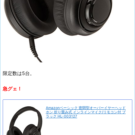
限定数は5台。
急グェ！
Amazonベーシック 密閉型オーバーイヤーヘッド
ホン 折り畳み式 インラインマイク/リモコン付 ブ
ラック HL-003127