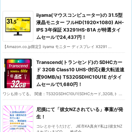
iiyama(マウスコンピューター)の 31.5型
液晶モニター フルHD(1920×1080) AH-
IPS 3年保証 X3291HS-B1A が特選タイ
ムセールで24,437円！
【Amazon.co.jp限定】iiyama モニター ディスプレイ X3291 ...
Transcend(トランセンド)の SDHCカー
ド 32GB Class10 UHS-I対応(最大転送速
度90MB/s) TS32GSDHC10U1E がタイ
ムセールで1,680円！
ワシも持ってる。 関連：TS32GSDHC10U1(SDHCカード,32GB,ト ...
尼損にて「彼女NZされている」事案が発
生！
コレとかそうだけど、 JIE市KA真央Y私は(彼女NZ
されている)CO。、株式会 ...