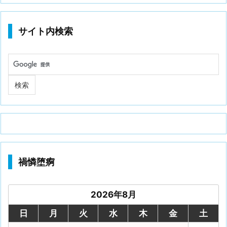
サイト内検索
禍憐堕痾
2026年8月
日
月
火
水
木
金
土