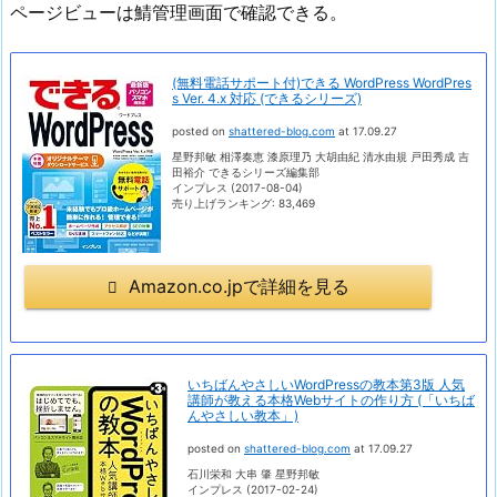
ページビューは鯖管理画面で確認できる。
(無料電話サポート付)できる WordPress WordPres
s Ver. 4.x 対応 (できるシリーズ)
posted on
shattered-blog.com
at 17.09.27
星野邦敏 相澤奏恵 漆原理乃 大胡由紀 清水由規 戸田秀成 吉
田裕介 できるシリーズ編集部
インプレス (2017-08-04)
売り上げランキング: 83,469
Amazon.co.jpで詳細を見る
いちばんやさしいWordPressの教本第3版 人気
講師が教える本格Webサイトの作り方 (「いちば
んやさしい教本」)
posted on
shattered-blog.com
at 17.09.27
石川栄和 大串 肇 星野邦敏
インプレス (2017-02-24)