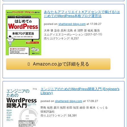
あなたもアフィリエイト✕アドセンスで稼げる! は
じめてのWordPress本格ブログ運営法
posted on
shattered-blog.com
at 17.09.27
大串 肇 染谷 昌利 北島 卓 清野 奨 福嶌 隆浩
エムディエヌコーポレーション (2017-07-11)
売り上げランキング: 8,257
Amazon.co.jpで詳細を見る
エンジニアのためのWordPress開発入門 (Engineer’s
Library)
posted on
shattered-blog.com
at 17.09.27
野島 祐慈 菱川 拓郎 杉田 知至 細谷 崇 枢木 くっくる
技術評論社
売り上げランキング: 58,391