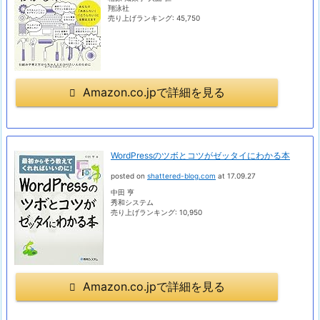
翔泳社
売り上げランキング: 45,750
Amazon.co.jpで詳細を見る
WordPressのツボとコツがゼッタイにわかる本
posted on
shattered-blog.com
at 17.09.27
中田 亨
秀和システム
売り上げランキング: 10,950
Amazon.co.jpで詳細を見る