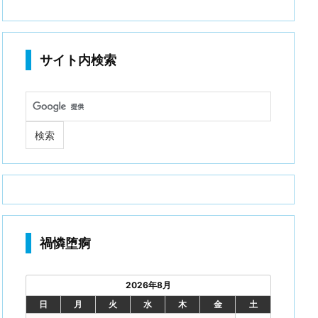
サイト内検索
禍憐堕痾
2026年8月
日
月
火
水
木
金
土