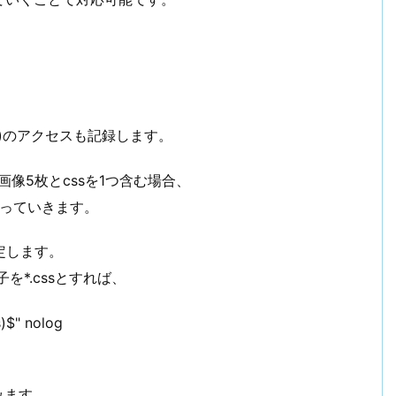
ト)のアクセスも記録します。
像5枚とcssを1つ含む場合、
がっていきます。
定します。
張子を*.cssとすれば、
s)$" nolog
みます。