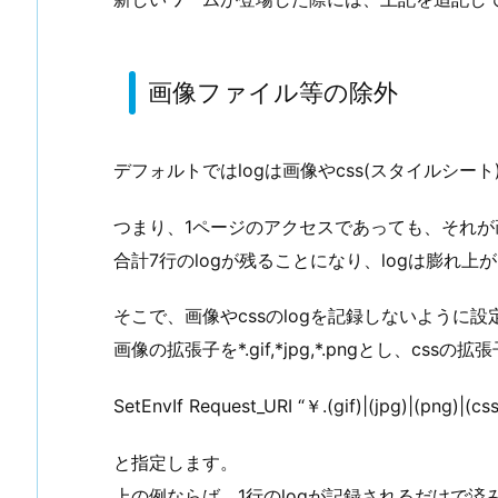
画像ファイル等の除外
デフォルトではlogは画像やcss(スタイルシー
つまり、1ページのアクセスであっても、それが画
合計7行のlogが残ることになり、logは膨れ上
そこで、画像やcssのlogを記録しないように設
画像の拡張子を*.gif,*jpg,*.pngとし、cssの拡
SetEnvIf Request_URI “￥.(gif)|(jpg)|(png)|(cs
と指定します。
上の例ならば、1行のlogが記録されるだけで済