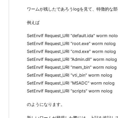
ワームが残したであろうlogを見て、特徴的な部分
例えば
SetEnvIf Request_URI “default.ida" worm nol
SetEnvIf Request_URI “root.exe" worm nolog
SetEnvIf Request_URI “cmd.exe" worm nolog
SetEnvIf Request_URI “Admin.dll" worm nolog
SetEnvIf Request_URI “mem_bin" worm nolog
SetEnvIf Request_URI “vti_bin" worm nolog
SetEnvIf Request_URI “MSADC" worm nolog
SetEnvIf Request_URI “scripts" worm nolog
のようになります。
新しいワームが登場した際には、上記を追記し