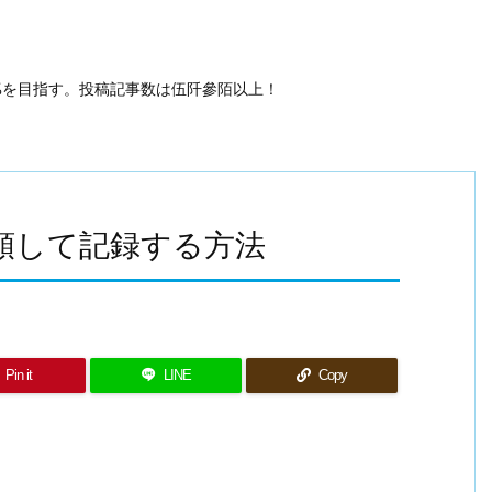
50%を目指す。投稿記事数は伍阡參陌以上！
を分類して記録する方法
Pin it
LINE
Copy