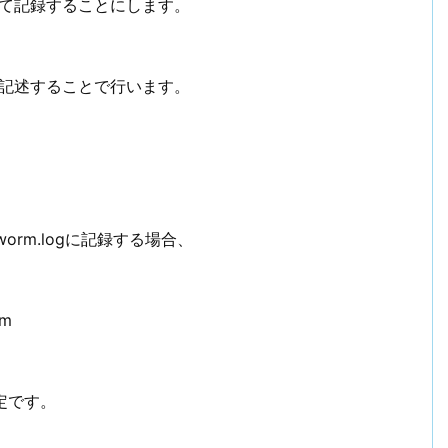
して記録することにします。
f」に記述することで行います。
orm.logに記録する場合、
rm
定です。