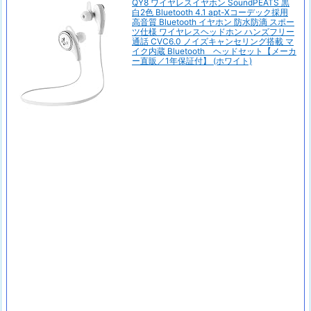
QY8 ワイヤレスイヤホン SoundPEATS 黒
白2色 Bluetooth 4.1 apt-Xコーデック採用
高音質 Bluetooth イヤホン 防水防滴 スポー
ツ仕様 ワイヤレスヘッドホン ハンズフリー
通話 CVC6.0 ノイズキャンセリング搭載 マ
イク内蔵 Bluetooth ヘッドセット【メーカ
ー直販／1年保証付】 (ホワイト)