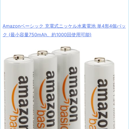
Amazonベーシック 充電式ニッケル水素電池 単4形4個パッ
ク (最小容量750mAh、約1000回使用可能)