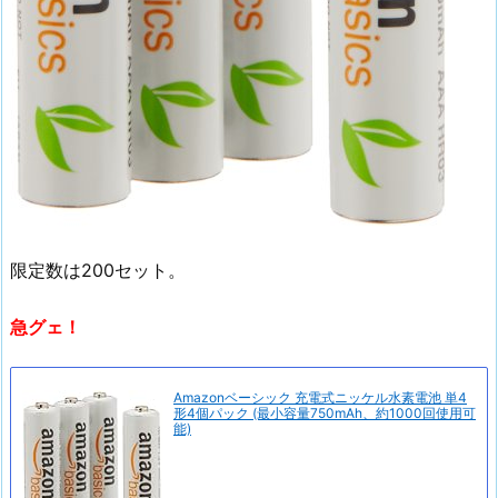
限定数は200セット。
急グェ！
Amazonベーシック 充電式ニッケル水素電池 単4
形4個パック (最小容量750mAh、約1000回使用可
能)