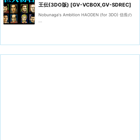
王伝(3DO版) [GV-VCBOX,GV-SDREC]
Nobunaga's Ambition HAODEN (for 3DO) 信長の
...