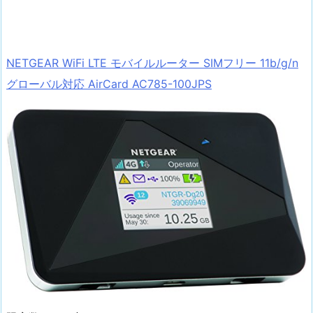
NETGEAR WiFi LTE モバイルルーター SIMフリー 11b/g/n
グローバル対応 AirCard AC785-100JPS