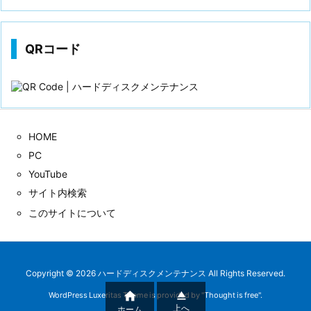
歴
QRコード
HOME
PC
YouTube
サイト内検索
このサイトについて
Copyright ©
2026
ハードディスクメンテナンス
All Rights Reserved.


WordPress Luxeritas Theme is provided by "
Thought is free
".
上へ
ホーム