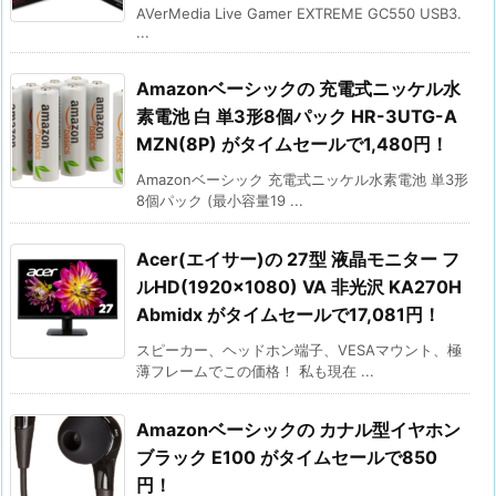
AVerMedia Live Gamer EXTREME GC550 USB3.
...
Amazonベーシックの 充電式ニッケル水
素電池 白 単3形8個パック HR-3UTG-A
MZN(8P) がタイムセールで1,480円！
Amazonベーシック 充電式ニッケル水素電池 単3形
8個パック (最小容量19 ...
Acer(エイサー)の 27型 液晶モニター フ
ルHD(1920×1080) VA 非光沢 KA270H
Abmidx がタイムセールで17,081円！
スピーカー、ヘッドホン端子、VESAマウント、極
薄フレームでこの価格！ 私も現在 ...
Amazonベーシックの カナル型イヤホン
ブラック E100 がタイムセールで850
円！