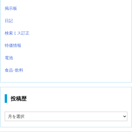
掲示板
日記
検索ミス訂正
特価情報
電池
食品･飲料
投稿歴
投
稿
歴