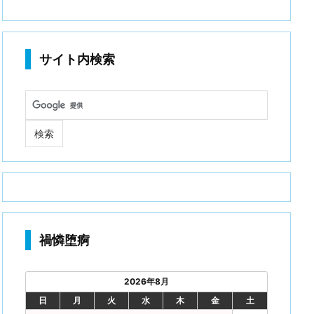
サイト内検索
禍憐堕痾
2026年8月
日
月
火
水
木
金
土