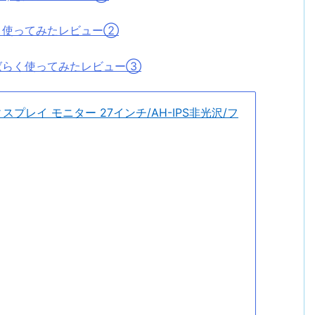
ばらく使ってみたレビュー②
後しばらく使ってみたレビュー③
 ディスプレイ モニター 27インチ/AH-IPS非光沢/フ