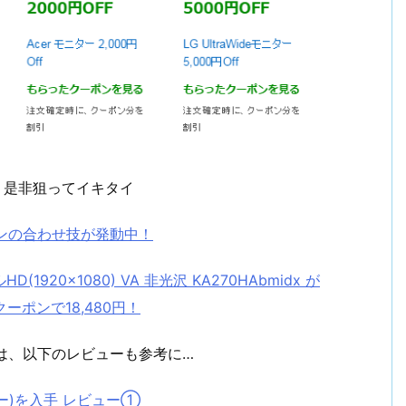
、是非狙ってイキタイ
ポンの合わせ技が発動中！
(1920×1080) VA 非光沢 KA270HAbmidx が
クーポンで18,480円！
人は、以下のレビューも参考に…
ニター)を入手 レビュー①