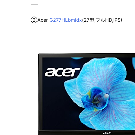
—–
②Acer
G277HLbmidx
(27型,フルHD,IPS)