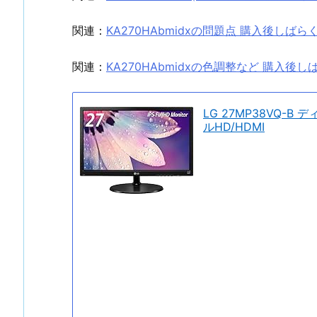
関連：
KA270HAbmidxの問題点 購入後し
関連：
KA270HAbmidxの色調整など 購入
LG 27MP38VQ-B
ルHD/HDMI