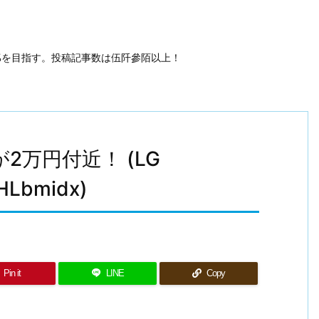
50%を目指す。投稿記事数は伍阡參陌以上！
晶が2万円付近！ (LG
HLbmidx)
Pin it
LINE
Copy