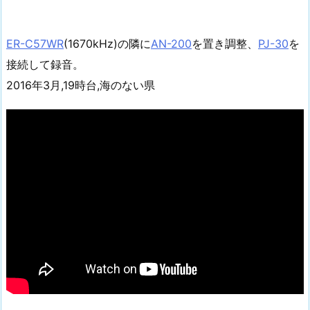
ER-C57WR
(1670kHz)の隣に
AN-200
を置き調整、
PJ-30
を
接続して録音。
2016年3月,19時台,海のない県