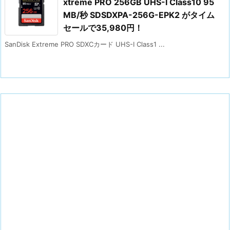
xtreme PRO 256GB UHS-I Class10 95
MB/秒 SDSDXPA-256G-EPK2 がタイム
セールで35,980円！
SanDisk Extreme PRO SDXCカード UHS-I Class1 ...