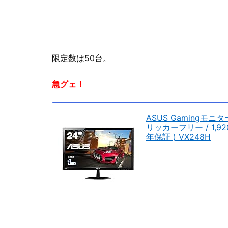
限定数は50台。
急グェ！
ASUS Gamingモニ
リッカーフリー / 1,920×
年保証 ) VX248H