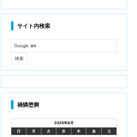
サイト内検索
禍憐堕痾
2026年8月
日
月
火
水
木
金
土