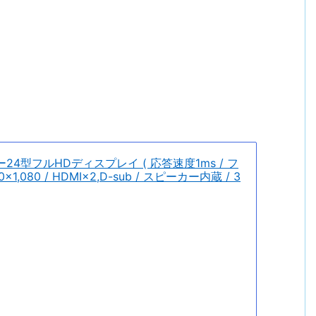
ター24型フルHDディスプレイ ( 応答速度1ms / フ
1,080 / HDMI×2,D-sub / スピーカー内蔵 / 3