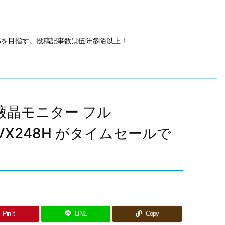
50%を目指す。投稿記事数は伍阡參陌以上！
グ液晶モニター フル
証 VX248H がタイムセールで
Pin it
LINE
Copy