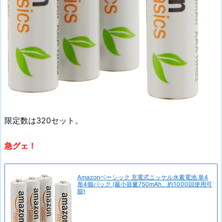
限定数は320セット。
急グェ！
Amazonベーシック 充電式ニッケル水素電池 単4
形4個パック (最小容量750mAh、約1000回使用可
能)