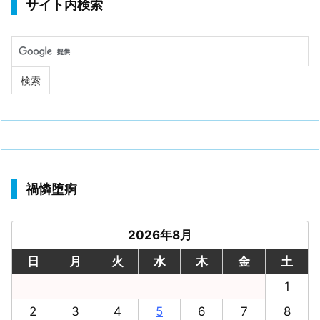
サイト内検索
禍憐堕痾
2026年8月
日
月
火
水
木
金
土
1
2
3
4
5
6
7
8