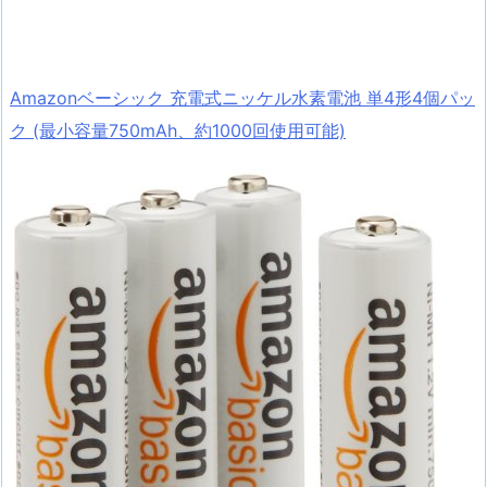
Amazonベーシック 充電式ニッケル水素電池 単4形4個パッ
ク (最小容量750mAh、約1000回使用可能)