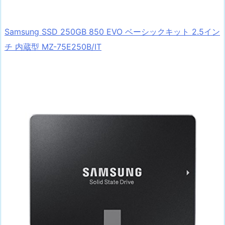
Samsung SSD 250GB 850 EVO ベーシックキット 2.5イン
チ 内蔵型 MZ-75E250B/IT