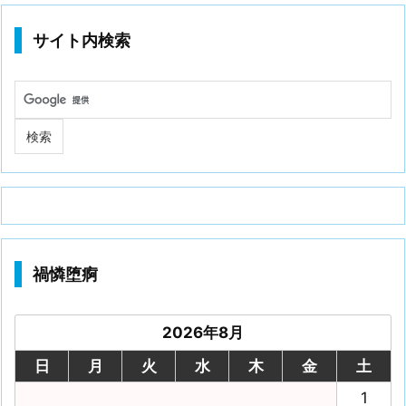
サイト内検索
禍憐堕痾
2026年8月
日
月
火
水
木
金
土
1