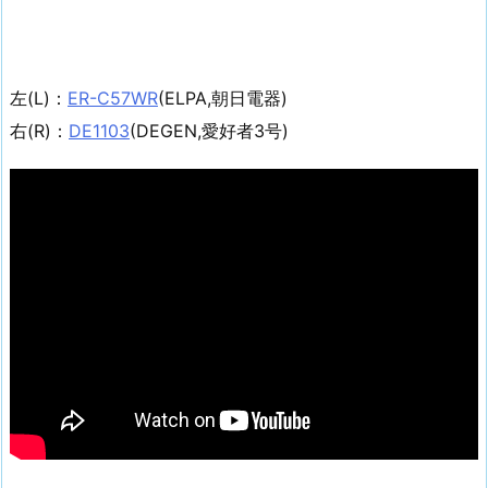
左(L)：
ER-C57WR
(ELPA,朝日電器)
右(R)：
DE1103
(DEGEN,愛好者3号)