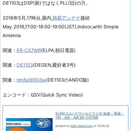
DE1103はDSP(新)ではなくPLL(旧)の方。
2016年5月,17時台,屋内,
簡易アンテナ
接続
May 2016,17:00-18:00-19:00(JST),Indoor,with Simple
Antenna
関連：
ER-C57WR
(ELPA,朝日電器)
関連：
DE1103
(DEGEN,愛好者3号)
関連：
nm5p900j3w
(DE1103のANDO版)
エンコード：QSV(Quick Sync Video)
ELPA(エルパ) ワールドラジオ 短波・長波・
FM・AM・AIR ER-C57WR
posted on
hdd-check.com
at 16.05.25