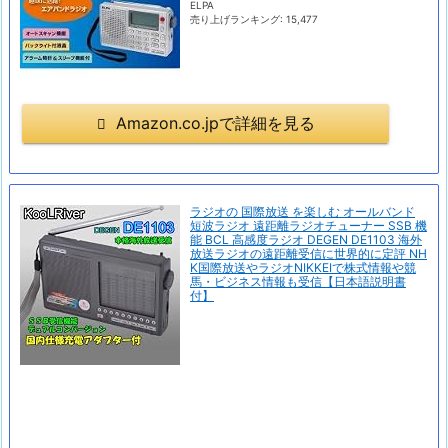
ELPA
売り上げランキング: 15,477
Amazon.co.jpで詳細を見る
ラジオの 国際放送 を楽しむ オールバンド
短波ラジオ 遠距離ラジオチューナー SSB 機
能 BCL 高感度ラジオ DEGEN DE1103 海外
放送ラジオの遠距離受信に世界的に定評 NH
K国際放送やラジオNIKKEIで株式情報や競
馬・ビジネス情報も受信【日本語説明書
付】