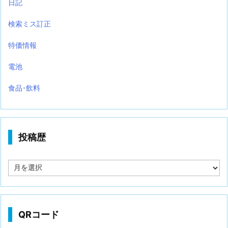
日記
検索ミス訂正
特価情報
電池
食品･飲料
投稿歴
投
稿
歴
QRコード