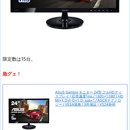
限定数は15台。
急グェ！
ASUS Gaming モニター 24型 フルHDディ
スプレイ ( 応答速度1ms / 1,920×1,080 / HD
MI×1, DVI-D×1, D-sub×1 / ASCRテクノロ
ジー / VESA規格 / 3年保証 ) VS248HR