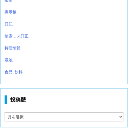
掲示板
日記
検索ミス訂正
特価情報
電池
食品･飲料
投稿歴
投
稿
歴