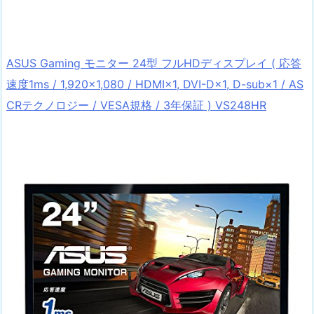
ASUS Gaming モニター 24型 フルHDディスプレイ ( 応答
速度1ms / 1,920×1,080 / HDMI×1, DVI-D×1, D-sub×1 / AS
CRテクノロジー / VESA規格 / 3年保証 ) VS248HR