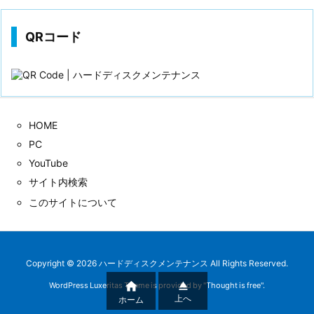
QRコード
HOME
PC
YouTube
サイト内検索
このサイトについて
Copyright ©
2026
ハードディスクメンテナンス
All Rights Reserved.


WordPress Luxeritas Theme is provided by "
Thought is free
".
上へ
ホーム