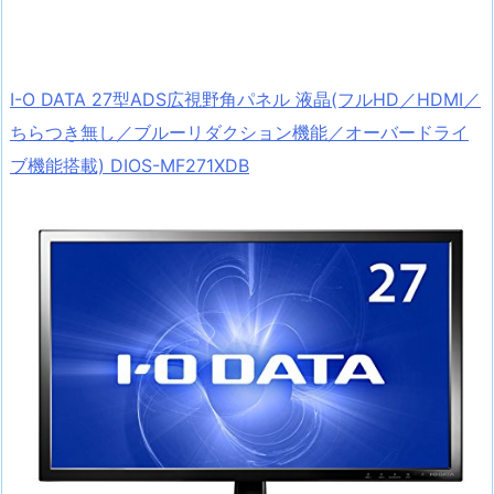
I-O DATA 27型ADS広視野角パネル 液晶(フルHD／HDMI／
ちらつき無し／ブルーリダクション機能／オーバードライ
ブ機能搭載) DIOS-MF271XDB