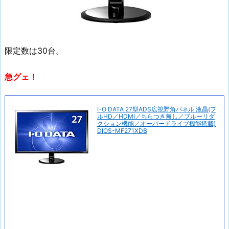
限定数は30台。
急グェ！
I-O DATA 27型ADS広視野角パネル 液晶(フ
ルHD／HDMI／ちらつき無し／ブルーリダ
クション機能／オーバードライブ機能搭載)
DIOS-MF271XDB