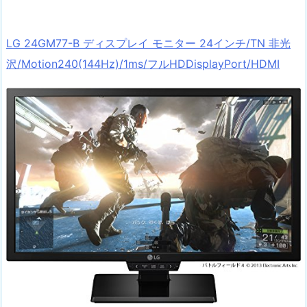
LG 24GM77-B ディスプレイ モニター 24インチ/TN 非光
沢/Motion240(144Hz)/1ms/フルHDDisplayPort/HDMI