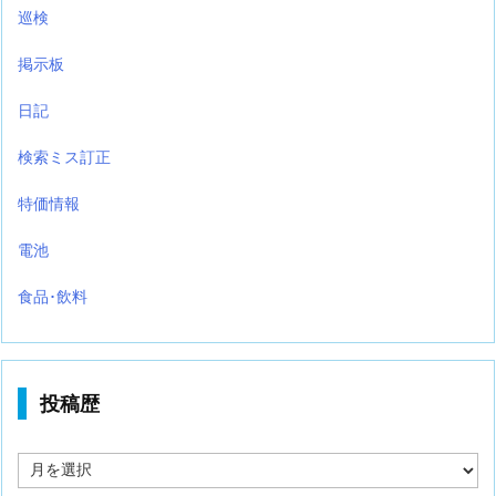
巡検
掲示板
日記
検索ミス訂正
特価情報
電池
食品･飲料
投稿歴
投
稿