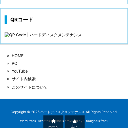
歴
QRコード
HOME
PC
YouTube
サイト内検索
このサイトについて
Copyright ©
2026
ハードディスクメンテナンス
All Rights Reserved.


WordPress Luxeritas Theme is provided by "
Thought is free
".
上へ
ホーム