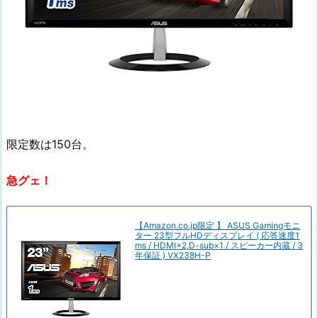
限定数は150台。
急グェ！
【Amazon.co.jp限定 】 ASUS Gamingモニ
ター 23型フルHDディスプレイ ( 応答速度1
ms / HDMI×2,D-sub×1 / スピーカー内蔵 / 3
年保証 ) VX238H-P