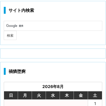
サイト内検索
禍憐堕痾
2026年8月
日
月
火
水
木
金
土
1