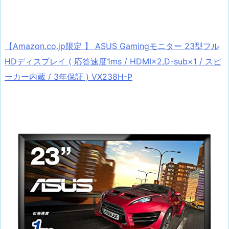
【Amazon.co.jp限定 】 ASUS Gamingモニター 23型フル
HDディスプレイ ( 応答速度1ms / HDMI×2,D-sub×1 / スピ
ーカー内蔵 / 3年保証 ) VX238H-P