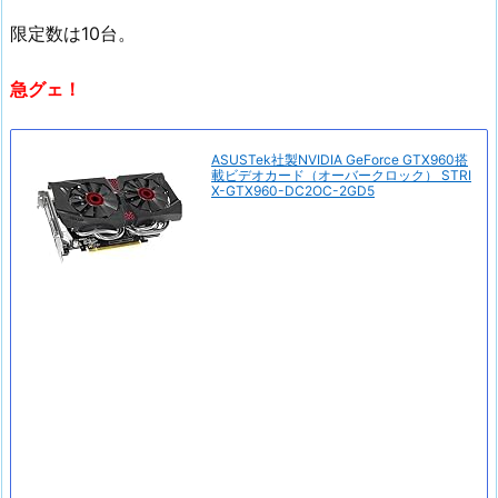
限定数は10台。
急グェ！
ASUSTek社製NVIDIA GeForce GTX960搭
載ビデオカード（オーバークロック） STRI
X-GTX960-DC2OC-2GD5