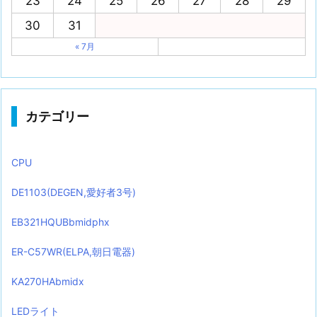
23
24
25
26
27
28
29
30
31
« 7月
カテゴリー
CPU
DE1103(DEGEN,愛好者3号)
EB321HQUBbmidphx
ER-C57WR(ELPA,朝日電器)
KA270HAbmidx
LEDライト