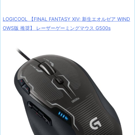
LOGICOOL 【FINAL FANTASY XIV: 新生エオルゼア WIND
OWS版 推奨】 レーザーゲーミングマウス G500s