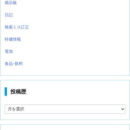
掲示板
日記
検索ミス訂正
特価情報
電池
食品･飲料
投稿歴
投
稿
歴